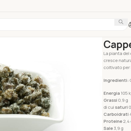
Home
Specia
Cappe
La pianta del
cresce natura
coltivato per
Ingredienti:
Energia
105 k
Grassi
0,9 g
di cui
saturi
0
Carboidrati
4
Proteine
2,4 
Sale
3,9 g