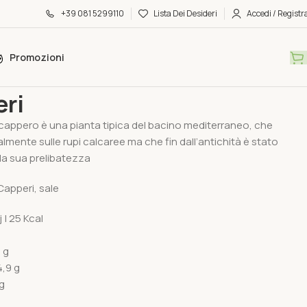
+39 081 5299110
Lista Dei Desideri
Accedi / Registra
Promozioni
lità
Capperi
ri
 cappero è una pianta tipica del bacino mediterraneo, che
lmente sulle rupi calcaree ma che fin dall’antichità è stato
 la sua prelibatezza
Capperi, sale
j | 25 Kcal
 g
,9 g
g