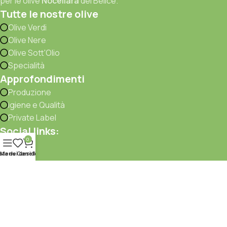
per le olive
Nocellara
del Belice.
Tutte le nostre olive
Olive Verdi
Olive Nere
Olive Sott'Olio
Specialità
Approfondimenti
Produzione
igiene e Qualità
Private Label
Social links:
0
sta dei desideri
Menu
Carrello
©
Miccio srl
| Strada Provinciale Zabatta, 223, 80040 Terzigno
NA | p.iva 03516091216 -
Tutti i diritti riservati